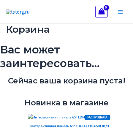
Перейти
Main
к
Men
содержимому
Корзина
Вас может
заинтересовать…
Сейчас ваша корзина пуста!
Новинка в магазине
Первоначальная
Текущая
ПРОДАВАЕМЫЙ
РАСПРОДАЖА
ТОВАР
цена
цена:
Интерактивная панель 65″ EDFLAT EDF65UL01/H
составляла
129990,00 ₽.