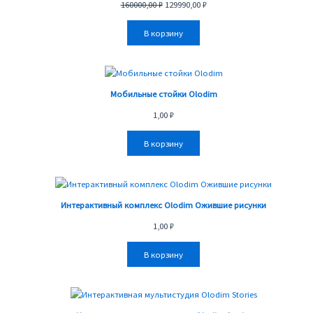
160000,00
₽
129990,00
₽
160000,00 ₽.
В корзину
Мобильные стойки Olodim
1,00
₽
В корзину
Интерактивный комплекс Olodim Ожившие рисунки
1,00
₽
В корзину