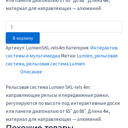
или панели диагональю от 65″ до 88″. Д
лина 4м,
м
атериал для направляющих — алюминий.
В корзину
Артикул:
LumienSKL-rels4m
Категория:
Интерактив.
системы и мультимедиа
Метки:
Lumien
,
рельсовая
система
,
рельсовая система Lumien
Описание
Рельсовая система Lumien SKL-rels 4m:
направляющие рельсы и передвижные рамки,
регулируются по высоте под интерактивные доски
или панели диагональю от 65″ до 88″. Д
лина 4м,
м
атериал для направляющих — алюминий.
Похожие товары