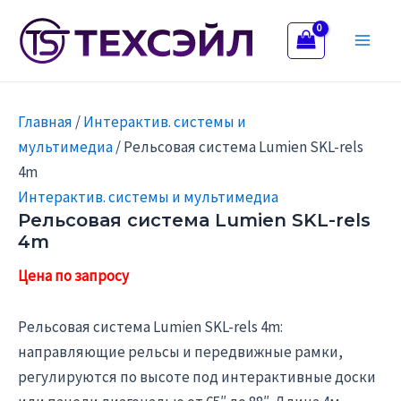
Количество
Перейти
Main
товара
к
Рельсовая
Men
содержимому
система
Lumien
SKL-
rels
Главная
/
Интерактив. системы и
4m
мультимедиа
/ Рельсовая система Lumien SKL-rels
4m
Интерактив. системы и мультимедиа
Рельсовая система Lumien SKL-rels
4m
Рельсовая система Lumien SKL-rels 4m:
направляющие рельсы и передвижные рамки,
регулируются по высоте под интерактивные доски