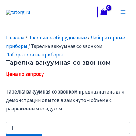
Количество
Перейти
Main
товара
к
Тарелка
Men
содержимому
вакуумная
со
звонком
Главная
/
Школьное оборудование
/
Лабораторные
приборы
/ Тарелка вакуумная со звонком
Лабораторные приборы
Тарелка вакуумная со звонком
Тарелка вакуумная со звонком
предназначена для
демонстрации опытов в замкнутом объеме с
разреженным воздухом.